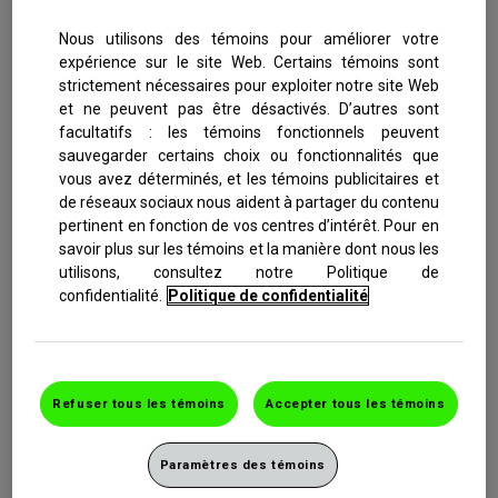
NeoCitran Rhume et Toux Nuit miel et citron Extra Fort
Nous utilisons des témoins pour améliorer votre
expérience sur le site Web. Certains témoins sont
NeoCitran Grippe et Rhume Jour miel et citron Ultra Fort
strictement nécessaires pour exploiter notre site Web
NeoCitran Grippe et Rhume Nuit miel et citron Ultra Fort
et ne peuvent pas être désactivés. D’autres sont
facultatifs : les témoins fonctionnels peuvent
sauvegarder certains choix ou fonctionnalités que
L’essentiel sur le rhume et la grippe
vous avez déterminés, et les témoins publicitaires et
de réseaux sociaux nous aident à partager du contenu
Faits
pertinent en fonction de vos centres d’intérêt. Pour en
savoir plus sur les témoins et la manière dont nous les
Symptômes
utilisons, consultez notre Politique de
confidentialité.
Politique de confidentialité
Congestion nasale
Congestion sinusale
Fièvre
Refuser tous les témoins
Accepter tous les témoins
Maux de tête
Toux
Paramètres des témoins
Maux de gorge