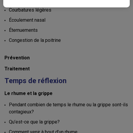
Courbatures légères
Écoulement nasal
Éternuements
Congestion de la poitrine
Prévention
Traitement
Temps de réflexion
Le rhume et la grippe
Pendant combien de temps le rhume ou la grippe sont-ils
contagieux?
Qu’est-ce que la grippe?
Comment venir à bout d’un rhume